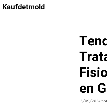
Saltar
Kaufdetmold
al
contenido
Tend
Trat
Fisi
en G
15/09/2024
po