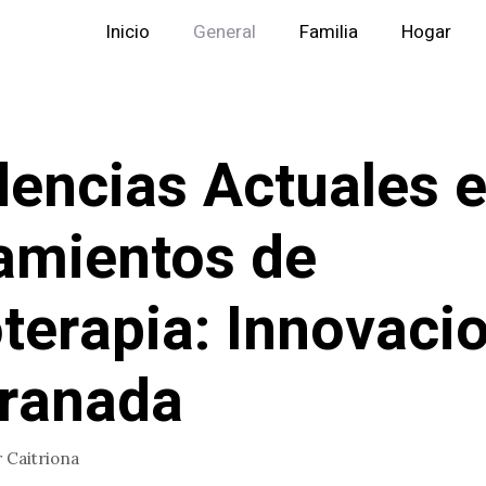
Inicio
General
Familia
Hogar
encias Actuales 
amientos de
oterapia: Innovaci
ranada
r
Caitriona