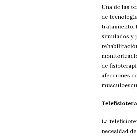
Una de las t
de tecnología
tratamiento. 
simulados y j
rehabilitació
monitorizació
de fisioterap
afecciones co
musculoesque
Telefisioter
La telefisio
necesidad de