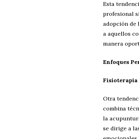
Esta tendenci
profesional s
adopción de l
a aquellos c
manera opor
Enfoques Pe
Fisioterapia
Otra tendenci
combina técn
la acupuntura
se dirige a l
emocionales y