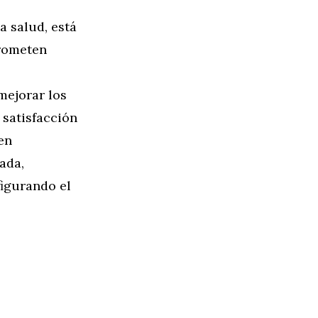
a salud, está
prometen
mejorar los
 satisfacción
en
ada,
igurando el