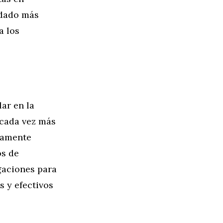
idado más
a los
ar en la
 cada vez más
icamente
os de
gaciones para
s y efectivos