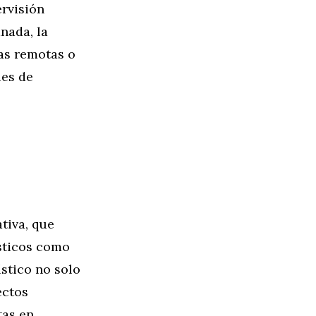
ervisión
nada, la
eas remotas o
les de
tiva, que
ísticos como
stico no solo
ectos
tas en