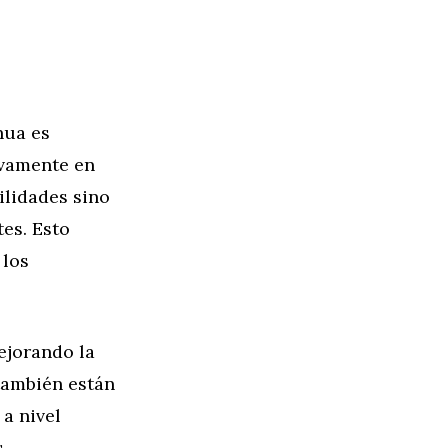
nua es
ivamente en
ilidades sino
es. Esto
 los
ejorando la
también están
 a nivel
s