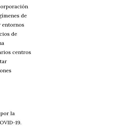
corporación
egímenes de
r entornos
cios de
na
arios centros
tar
iones
por la
COVID-19.