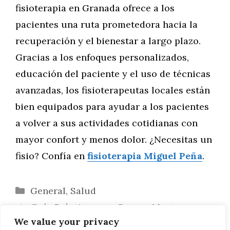
fisioterapia en Granada ofrece a los
pacientes una ruta prometedora hacia la
recuperación y el bienestar a largo plazo.
Gracias a los enfoques personalizados,
educación del paciente y el uso de técnicas
avanzadas, los fisioterapeutas locales están
bien equipados para ayudar a los pacientes
a volver a sus actividades cotidianas con
mayor confort y menos dolor. ¿Necesitas un
fisio? Confía en
fisioterapia Miguel Peña
.
Categorías
General
,
Salud
Guía Práctica para Crear y Mantener un
We value your privacy
Diario de Arte de Gatos