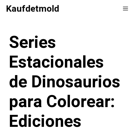
Saltar
Kaufdetmold
Me
al
contenido
Series
Estacionales
de Dinosaurios
para Colorear:
Ediciones