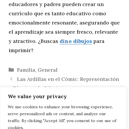
educadores y padres pueden crear un
currículo que es tanto educativo como
emocionalmente resonante, asegurando que
el aprendizaje sea siempre fresco, relevante
y atractivo. ¿Buscas
dino dibujos
para
imprimir?
Categorías
Familia
,
General
Las Ardillas en el Cómic: Representación
y Técnicas de Dibujo
We value your privacy
Explorando el Mundo Exterior: Descubre
los Increíbles Beneficios de las Actividades
We use cookies to enhance your browsing experience,
serve personalized ads or content, and analyze our
al Aire Libre para el Desarrollo Infantil
traffic. By clicking "Accept All", you consent to our use of
cookies.