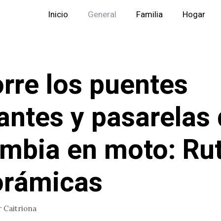
Inicio
General
Familia
Hogar
rre los puentes
antes y pasarelas
mbia en moto: Ru
orámicas
r
Caitriona