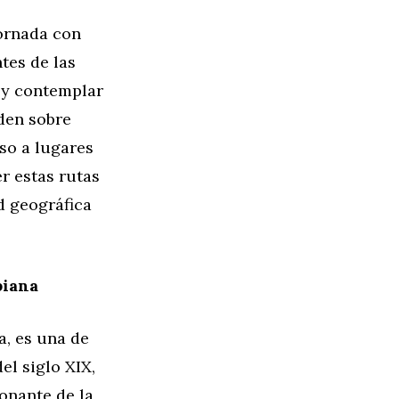
dornada con
tes de las
 y contemplar
den sobre
so a lugares
r estas rutas
d geográfica
biana
a, es una de
el siglo XIX,
onante de la