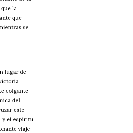
 que la
ante que
mientras se
n lugar de
victoria
te colgante
mica del
ruzar este
y el espíritu
onante viaje