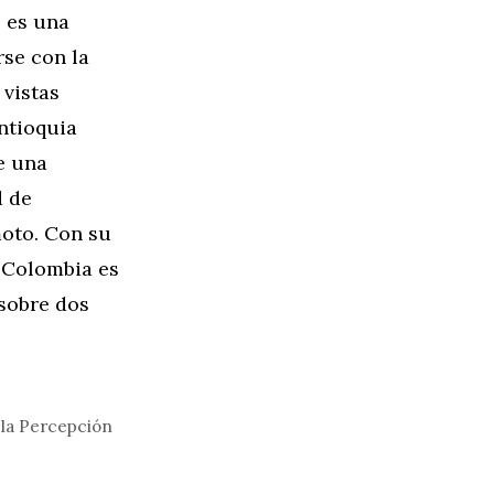
 es una
se con la
 vistas
ntioquia
e una
d de
moto. Con su
, Colombia es
 sobre dos
 la Percepción