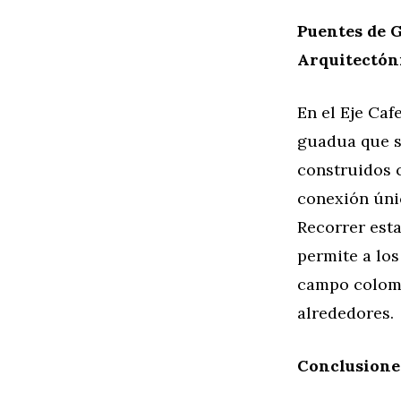
Puentes de G
Arquitectón
En el Eje Caf
guadua que se
construidos 
conexión únic
Recorrer est
permite a los
campo colomb
alrededores.
Conclusione