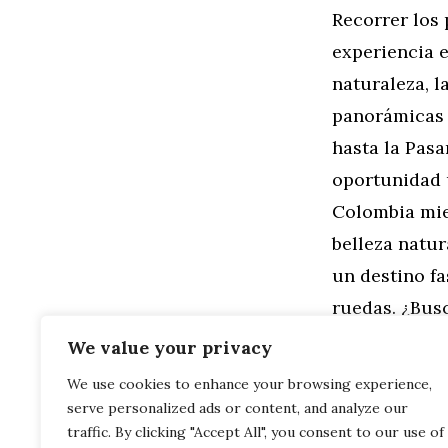
Recorrer los
experiencia 
naturaleza, l
panorámicas 
hasta la Pas
oportunidad 
Colombia mie
belleza natur
un destino fa
ruedas. ¿Bus
We value your privacy
Categorías
General
,
Mo
We use cookies to enhance your browsing experience,
Motos en la 
serve personalized ads or content, and analyze our
del Producto
Personajes L
traffic. By clicking "Accept All", you consent to our use of