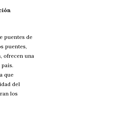
ición
de puentes de
os puentes,
, ofrecen una
 país.
ra que
lidad del
ran los