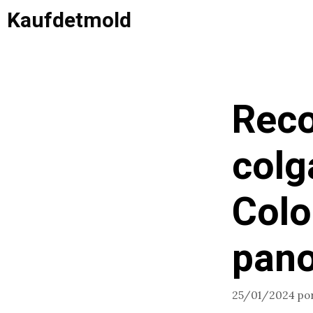
Saltar
Kaufdetmold
al
contenido
Reco
colg
Colo
pan
25/01/2024
po