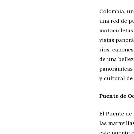
Colombia, una
una red de pu
motocicletas
vistas panor
ríos, cañones
de una bellez
panorámicas 
y cultural de
Puente de O
El Puente de
las maravilla
este puente c