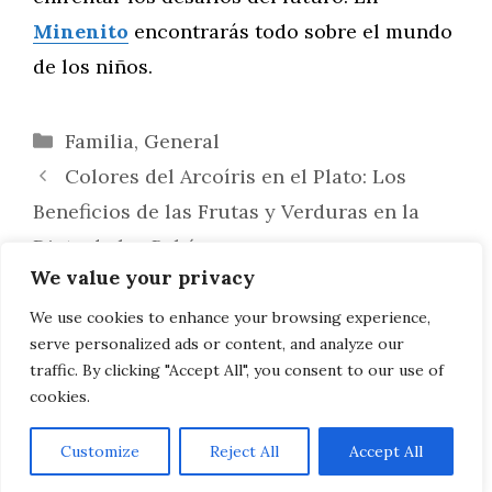
Minenito
encontrarás todo sobre el mundo
de los niños.
Categorías
Familia
,
General
Colores del Arcoíris en el Plato: Los
Beneficios de las Frutas y Verduras en la
Dieta de los Bebés
We value your privacy
Consejos para Equilibrar la Vida Laboral
con la Crianza de Hijos: Estrategias para
We use cookies to enhance your browsing experience,
serve personalized ads or content, and analyze our
Padres Ocupados
traffic. By clicking "Accept All", you consent to our use of
cookies.
Customize
Reject All
Accept All
AVISO LEGAL, POLITICA DE PRIVACIDAD, COOKIES