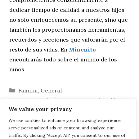
dedicar tiempo de calidad a nuestros hijos,
no solo enriquecemos su presente, sino que
también les proporcionamos herramientas,
recuerdos y lecciones que valorarán por el
resto de sus vidas. En
Minenito
encontrarás todo sobre el mundo de los
niños.
Categorías
Familia
,
General
Historias de Éxito: Empresas de Málaga
We value your privacy
Triunfan en el Mundo del Marketing Digital
Navegando el Mar de la Culpa:
We use cookies to enhance your browsing experience,
serve personalized ads or content, and analyze our
Estrategias Efectivas para Padres
traffic. By clicking "Accept All", you consent to our use of