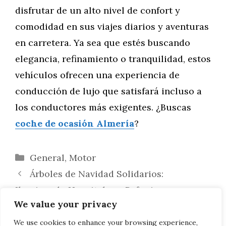
disfrutar de un alto nivel de confort y
comodidad en sus viajes diarios y aventuras
en carretera. Ya sea que estés buscando
elegancia, refinamiento o tranquilidad, estos
vehículos ofrecen una experiencia de
conducción de lujo que satisfará incluso a
los conductores más exigentes. ¿Buscas
coche de ocasión Almería
?
Categorías
General
,
Motor
Árboles de Navidad Solidarios:
Iluminando Hospitales y Refugios en
We value your privacy
Estados Unidos
Cómo comprobar las emisiones de un
We use cookies to enhance your browsing experience,