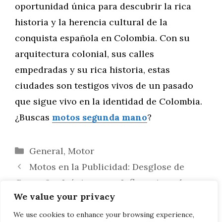
oportunidad única para descubrir la rica
historia y la herencia cultural de la
conquista española en Colombia. Con su
arquitectura colonial, sus calles
empedradas y su rica historia, estas
ciudades son testigos vivos de un pasado
que sigue vivo en la identidad de Colombia.
¿Buscas
motos segunda mano
?
Categorías
General
,
Motor
Motos en la Publicidad: Desglose de
Campañas Icónicas y su Influencia en la
We value your privacy
Percepción del Producto
Personajes Llamados Akira: Un Análisis
We use cookies to enhance your browsing experience,