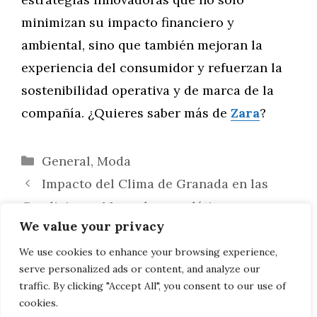
minimizan su impacto financiero y
ambiental, sino que también mejoran la
experiencia del consumidor y refuerzan la
sostenibilidad operativa y de marca de la
compañía. ¿Quieres saber más de
Zara
?
Categorías
General
,
Moda
Impacto del Clima de Granada en las
Condiciones Musculoesqueléticas
We value your privacy
Águilas en Novelas Gráficas y Cómics:
Visualización Poderosa en Narrativas
We use cookies to enhance your browsing experience,
serve personalized ads or content, and analyze our
Gráficas
traffic. By clicking "Accept All", you consent to our use of
cookies.