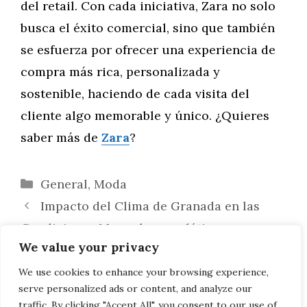
del retail. Con cada iniciativa, Zara no solo
busca el éxito comercial, sino que también
se esfuerza por ofrecer una experiencia de
compra más rica, personalizada y
sostenible, haciendo de cada visita del
cliente algo memorable y único. ¿Quieres
saber más de
Zara
?
Categorías
General
,
Moda
Impacto del Clima de Granada en las
Condiciones Musculoesqueléticas
We value your privacy
Águilas en Novelas Gráficas y Cómics:
Visualización Poderosa en Narrativas
We use cookies to enhance your browsing experience,
serve personalized ads or content, and analyze our
Gráficas
traffic. By clicking "Accept All", you consent to our use of