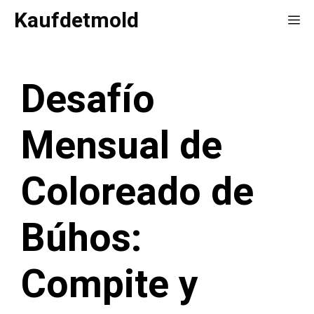
Saltar
Kaufdetmold
Me
al
contenido
Desafío
Mensual de
Coloreado de
Búhos:
Compite y