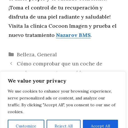
¡Toma el control de tu recuperación y
disfruta de una piel radiante y saludable!
Visita la clínica Cocoon Imagen y prueba el
nuevo tratamiento
Nazarov BMS
.
Categorías
Belleza
,
General
Cómo comprobar que un coche de
segunda mano no tiene problemas
We value your privacy
estructurales
Guía Definitiva 2025: Comprar un Coche
We use cookies to enhance your browsing experience,
serve personalized ads or content, and analyze our
de Ocasión en Vic sin Riesgos
traffic. By clicking "Accept All", you consent to our use of
cookies.
Customize
Reject All
Accept All