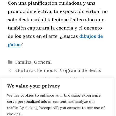
Con una planificación cuidadosa y una
promoción efectiva, tu exposición virtual no
solo destacará el talento artístico sino que
también capturará la esencia y el encanto
de los gatos en el arte. ¿Buscas
dibujos de
gatos
?
Categorías
Familia
,
General
«Futuros Felinos»: Programa de Becas
para Jóvenes Artistas Especializados en
We value your privacy
Dibujo de Gatos
Ejercicios de Fisioterapia para Hacer en
We use cookies to enhance your browsing experience,
serve personalized ads or content, and analyze our
Casa: Consejos de Expertos de Granada
traffic. By clicking "Accept All", you consent to our use of
cookies.