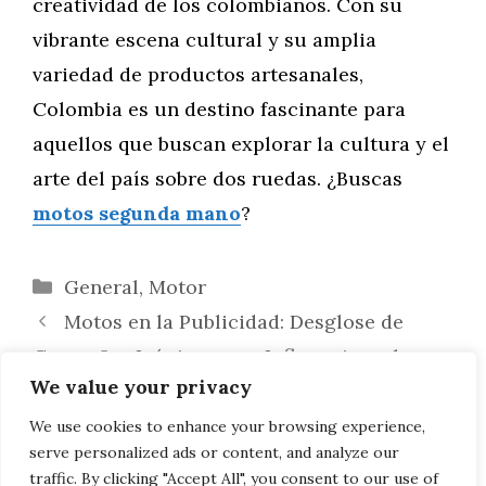
creatividad de los colombianos. Con su
vibrante escena cultural y su amplia
variedad de productos artesanales,
Colombia es un destino fascinante para
aquellos que buscan explorar la cultura y el
arte del país sobre dos ruedas. ¿Buscas
motos segunda mano
?
Categorías
General
,
Motor
Motos en la Publicidad: Desglose de
Campañas Icónicas y su Influencia en la
We value your privacy
Percepción del Producto
Personajes Llamados Akira: Un Análisis
We use cookies to enhance your browsing experience,
serve personalized ads or content, and analyze our
en Cine y Televisión
traffic. By clicking "Accept All", you consent to our use of