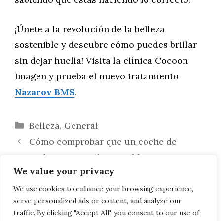
¡Únete a la revolución de la belleza
sostenible y descubre cómo puedes brillar
sin dejar huella! Visita la clínica Cocoon
Imagen y prueba el nuevo tratamiento
Nazarov BMS
.
Categorías
Belleza
,
General
Cómo comprobar que un coche de
segunda mano no tiene problemas
We value your privacy
estructurales
Guía Definitiva 2025: Comprar un Coche
We use cookies to enhance your browsing experience,
serve personalized ads or content, and analyze our
de Ocasión en Vic sin Riesgos
traffic. By clicking "Accept All", you consent to our use of