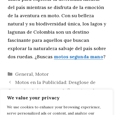
del país mientras se disfruta de la emoción
de la aventura en moto. Con su belleza
natural y su biodiversidad única, los lagos y
lagunas de Colombia son un destino
fascinante para aquellos que buscan
explorar la naturaleza salvaje del país sobre
dos ruedas. ¿Buscas
motos segunda mano
?
Categorías
General
,
Motor
Motos en la Publicidad: Desglose de
Campañas Icónicas y su Influencia en la
We value your privacy
Percepción del Producto
Personajes Llamados Akira: Un Análisis
We use cookies to enhance your browsing experience,
serve personalized ads or content, and analyze our