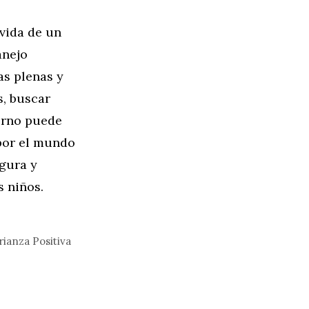
 vida de un
anejo
as plenas y
s, buscar
torno puede
 por el mundo
egura y
 niños.
rianza Positiva