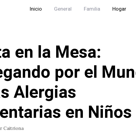
Inicio
General
Familia
Hogar
ta en la Mesa:
gando por el Mu
as Alergias
entarias en Niños
or
Caitriona