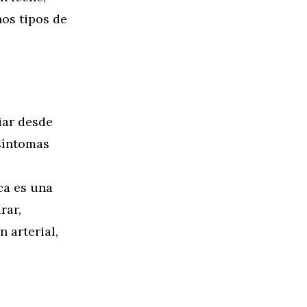
nos tipos de
iar desde
 síntomas
ca es una
rar,
 arterial,