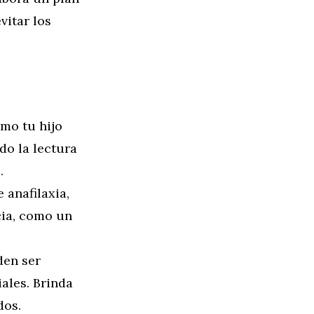
vitar los
mo tu hijo
do la lectura
.
 anafilaxia,
cia, como un
den ser
ales. Brinda
dos.