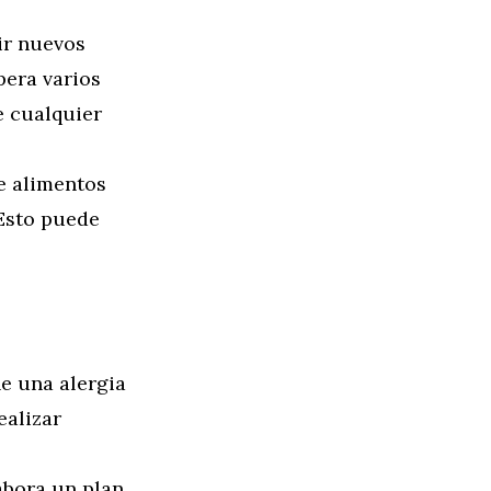
ir nuevos
pera varios
de cualquier
e alimentos
 Esto puede
ne una alergia
ealizar
abora un plan