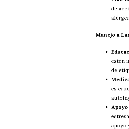
de acci
alérge
Manejo a La
Educac
estén 
de eti
Medica
es cru
autoin
Apoyo 
estresa
apoyo 