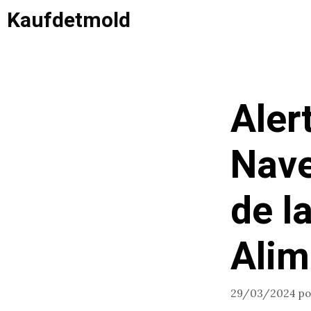
Saltar
Kaufdetmold
al
contenido
Aler
Nave
de l
Alim
29/03/2024
p