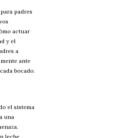
 para padres
vos
cómo actuar
d y el
padres a
damente ante
n cada bocado.
do el sistema
a una
menaza.
n leche,