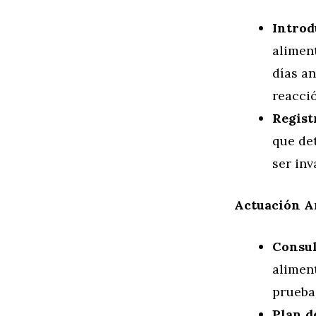
Introd
aliment
días an
reacció
Regist
que de
ser inv
Actuación A
Consul
alimen
pruebas
Plan d