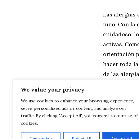
Las alergias 
niño. Con la
cuidadoso, lo
activas. Como
orientación p
hacer toda l
de las alerg
disfrutable. 
We value your privacy
We use cookies to enhance your browsing experience,
Categorías
Familia
,
Gen
serve personalized ads or content, and analyze our
Raíces de Re
Primer Año d
traffic. By clicking "Accept All", you consent to our use of
cookies.
Customize
Reject All
Accept All