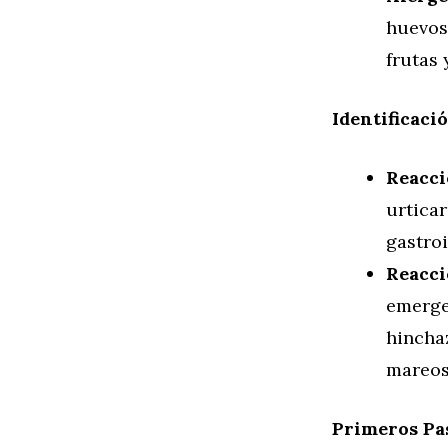
huevos,
frutas 
Identificaci
Reacci
urticar
gastro
Reacci
emerge
hinchaz
mareos
Primeros Pas