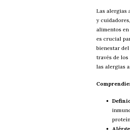
Las alergias
y cuidadores
alimentos en
es crucial pa
bienestar del
través de los
las alergias 
Comprendien
Defini
inmuno
proteí
Alérg